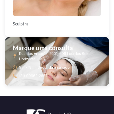
Sculptra
Marque uma consulta
Rua dos Aimorés, 2001, 609 Lourdes Belo
Horizonte – MG
9 h - 18 h , Segunda à sábado
(31) 99662-2657